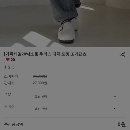
[기획세일20%]소울 후리스 패치 포켓 조거팬츠
20
1, 2, 3
소비자가
34,000원
판매가
27,000원
색상
사이즈
0
원
총상품금액