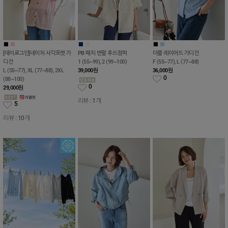
■
■
■
■
■
■
■
[데이로그인]네이처 사각포켓 가
PB 패치 반팔 후드점퍼
더블 레이어드 가디건
디건
1 (55~99), 2 (99~100)
F (55~77), L (77~88)
L (55~77), XL (77~88), 2XL
39,000
원
36,000
원
0
(88~100)
0
29,000
원
리뷰 : 1개
5
리뷰 : 10개