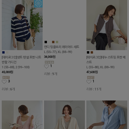
■
■
■
■
캔디 링클프리 레이어드 세트
L (55~77), XL (88~99)
■
■
■
■
34,000
원
[데이로그인]넷트 텐셀 포켓 니트
[데이로그인]데누 스트링 포켓 베
반팔 가디건
스트
1
1 (55~88), 2 (99~100)
L (55~88), XL (88~99)
45,000
원
47,600
원
리뷰 : 9개
3
1
리뷰 : 6개
리뷰 : 11개