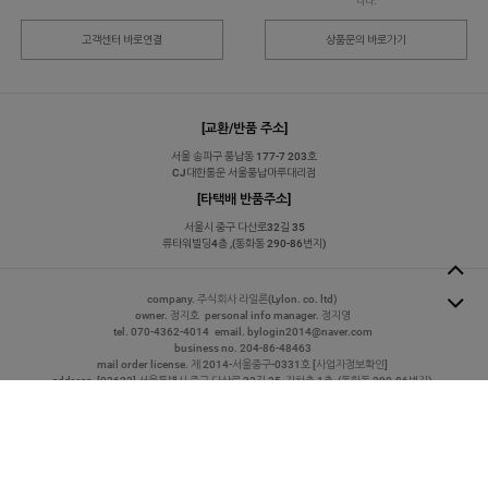
니다.
고객센터 바로연결
상품문의 바로가기
[교환/반품 주소]
서울 송파구 풍납동 177-7 203호
CJ대한통운 서울풍납마루대리점
[타택배 반품주소]
서울시 중구 다산로32길 35
류타워빌딩4층 ,(동화동 290-86번지)
company. 주식회사 라일론(Lylon. co. ltd)
owner. 정지호
personal info manager. 정지영
tel.
070-4362-4014
email.
bylogin2014@naver.com
business no. 204-86-48463
mail order license. 제 2014-서울중구-0331호
[사업자정보확인]
address. [02622] 서울특별시 중구 다산로 32길 35, 지하층 1층, (동화동 290-86번지)
copyright 바이로그인 All Rights Reserved
이용약관
개인정보처리방침
이용안내
PC버젼