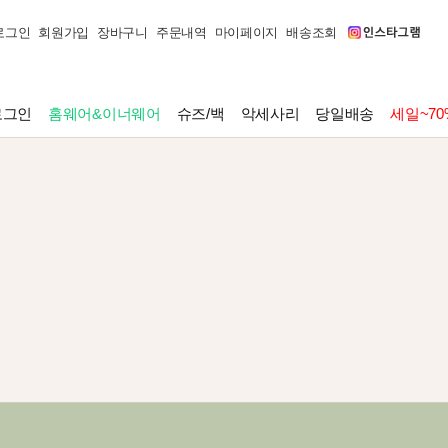
로그인
회원가입
장바구니
주문내역
마이페이지
배송조회
로그인
홈웨어&이너웨어
슈즈/백
악세사리
당일배송
세일~70