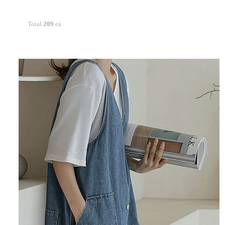
Total
209
ea