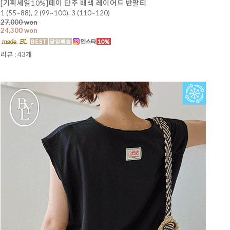
[기획세일10%]페이 단추 배색 레이어드 반팔티
1 (55~88), 2 (99~100), 3 (110~120)
27,000 won
24,300 won
리뷰 : 43개