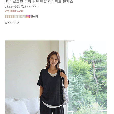
[데이로그인]티아 린넨 반팔 레이어드 원피스
L (55~66), XL (77~99)
29,000 won
리뷰 : 25개