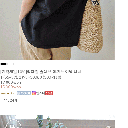
[기획세일10%]백라벨 슬라브 데끼 브이넥 나시
1 (55~99), 2 (99~100), 3 (100~110)
17,000 won
15,300 won
리뷰 : 24개