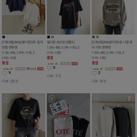
■
■
■
■
■
■
[기획세일50%]세이 팬던트 절개
칠리듀 프린팅 반팔티
[기획세일50%]브릭타운 나염 쮸
반팔 맨투맨
1 (55~88), 2 (99~110), 3
리 기모 맨투맨
1 (55~88), 2 (99~110), 3
(110~130)
1 (55~88), 2 (99~110), 3
품절
(100~130)
(110~130)
품절
품절
0
9
2
리뷰 : 7개
리뷰 : 22개
리뷰 : 9개