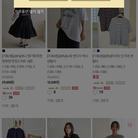
하루동안 열지 않기
■
■
■
■
■
[기획세일20%]보니 캥거루포켓
[기획세일30%]뉴욕 빈티지 박시
[기획세일20%]마이티 단가라 반
맨투맨 캉캉스커트 세트
반팔티
팔티
1 (55~99), 2 (99~110), 3
1 (55~100), 2 (110~120), 3
1 (55~88), 2 (88~100), 3
(110~130)
(120~130)
(100~120)
품절
37,000원
18,000원
29,600
원
12,600
원
8
10
26
리뷰 : 28개
리뷰 : 20개
리뷰 : 33개