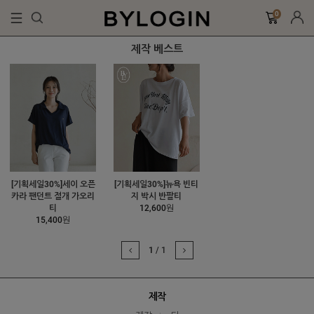
0
제작 베스트
[기획세일30%]세이 오픈
[기획세일30%]뉴욕 빈티
카라 팬던트 절개 가오리
지 박시 반팔티
티
12,600원
15,400원
1
/
1
제작