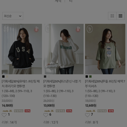
제작
티
■
■
■
■
■
■
[기획세일50%]유에스 프린팅 패
[기획세일50%]위스콘신 나염 기
[기획세일30%]푸들 프린팅 배색 7
치 쮸리기모 맨투맨
모 맨투맨
부 티셔츠
1 (55~88), 2 (99~110), 3
1 (55~88), 2 (99~110), 3
1 (55~88), 2 (99~110), 3
(120~130)
(110~130)
(110~120)
33,000원
26,000원
18,000원
16,500
원
13,000
원
12,600
원
1
6
7
리뷰 : 14개
리뷰 : 12개
리뷰 : 8개