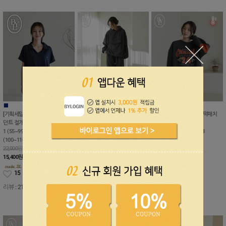
■
■
■
■
■
[기획세일30%]세이 오픈 카라 팬
윈터 패치 후리스 후드 조거팬츠
[기획세일50%]시카고 빵떡패치
던트 절개 가오리티
세트
프린팅 기모 맨투맨
1 (55~99), 2 (99~100), 3
상의 1 (55~99), 2 (99~110)하의
1 (55~88), 2 (99~110), 3
(100~110)
1 (55~66), 2 (77~88), 3
(110~130)
22,000원
(99~110)
31,000원
15,400
원
56,000원
15,500
원
47,600
원
15
10
6
리뷰 : 21개
리뷰 : 23개
리뷰 : 3개