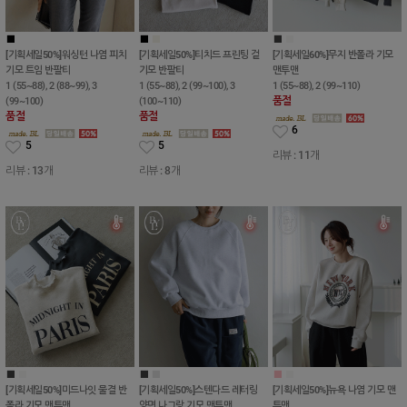
■
■
■
■
■
■
[기획세일50%]워싱턴 나염 피치
[기획세일50%]티치드 프린팅 겉
[기획세일60%]무지 반폴라 기모
기모 트임 반팔티
기모 반팔티
맨투맨
1 (55~88), 2 (88~99), 3
1 (55~88), 2 (99~100), 3
1 (55~88), 2 (99~110)
품절
(99~100)
(100~110)
품절
품절
6
5
5
리뷰 : 11개
리뷰 : 13개
리뷰 : 8개
■
■
■
■
■
■
[기획세일50%]미드나잇 물결 반
[기획세일50%]스텐다드 레터링
[기획세일50%]뉴욕 나염 기모 맨
폴라 기모 맨투맨
양면 나그랑 기모 맨투맨
투맨