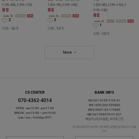
1 (55~88), 2 (99~110)
1 (55~99), 2 (99~100)
1 (55~88), 2 (99~110), 3
품절
품절
(110~130)
품절
2
2
1
리뷰 : 16개
리뷰 : 10개
리뷰 : 10개
More
CS CENTER
BANK INFO
070-4362-4014
NH 301-0155-7192-41
WR 1005-202-559800
OPEN : am10:00 - pm17:00
KB 018301-04-179689
BREAK : pm13:00 ~ pm14:00
IBK 267-056576-01-027
(sat / sun / holiday OFF)
예금주:(주)라일론_바이로그인
게시판으로 문의 남겨주시면 빠른 답변을 받아보실 수 있습
니다.