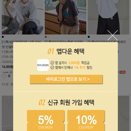
■
■
■
■
■
■
[기획세일10%]타로 나염 오버
[기획세일10%]스쿱쉑 프린팅
[기획세일10%]마일로 백패치
핏 반팔티
박시 반팔 롱티
포켓 박시 반팔티
1 (55~99), 2 (100~110), 3
1 (55~88), 2 (99~110), 3
1 (55~88), 2 (99~110), 3
(110~120)
(120~130)
(110~130)
18,000원
18,000원
19,000원
16,200
원
16,200
원
17,000
원
0
2
2
리뷰 : 24개
리뷰 : 25개