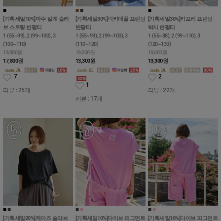
■
■
■
■
■
■
[기획세일10%]마주 절개 슬라
[기획세일30%]럭키애플 프린팅
[기획세일30%]카프리 프린팅
브 스트링 반팔티
반팔티
박시 반팔티
1 (55~99), 2 (99~100), 3
1 (55~99), 2 (99~100), 3
1 (55~88), 2 (99~110), 3
(100~110)
(110~120)
(120~130)
19,800원
19,000원
19,000원
17,800
원
13,300
원
13,300
원
7
2
1
리뷰 : 25개
리뷰 : 22개
리뷰 : 17개
■
■
■
■
■
■
[기획세일20%]케이즈 슬라브
[기획세일10%]다이브 피그먼트
[기획세일10%]다이브 피그먼트