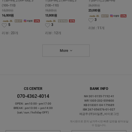
1 (55~99), 2 (99~100), 3
1 (55~99), 2 (99~100), 3
1 (55~77), 2 (88~99)
(100~110)
(100~110)
26,000원
18,000원
19,800원
23,000
원
16,000
원
13,800
원
3
5
3
리뷰 : 11개
리뷰 : 23개
리뷰 : 12개
More
CS CENTER
BANK INFO
070-4362-4014
NH 301-0155-7192-41
WR 1005-202-559800
OPEN : am10:00 - pm17:00
KB 018301-04-179689
BREAK : pm13:00 ~ pm14:00
IBK 267-056576-01-027
(sat / sun / holiday OFF)
예금주:(주)라일론_바이로그인
게시판으로 문의 남겨주시면 빠른 답변을 받아보실
수 있습니다.