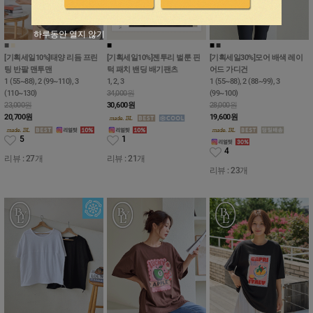
하루동안 열지 않기
■
■
■
■
■
[기획세일10%]태양 리듬 프린
[기획세일10%]젠투리 벌룬 핀
[기획세일30%]모어 배색 레이
팅 반팔 맨투맨
턱 패치 밴딩 배기팬츠
어드 가디건
1 (55~88), 2 (99~110), 3
1, 2, 3
1 (55~88), 2 (88~99), 3
(110~130)
34,000원
(99~100)
23,000원
30,600
원
28,000원
20,700
원
19,600
원
5
1
4
리뷰 : 27개
리뷰 : 21개
리뷰 : 23개