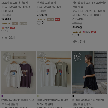
보트넥 오프숄더 반팔티
백라벨 포켓 조끼
백라벨 포켓 조끼 5부 트레이닝
1 (55~100), 2 (100~110), 3
1 (55~99), 2 (100~130)
팬츠 세트
(120~130)
31,000원
상의 1 (55~99), 2 (100~130) 하
18,000원
27,900
원
의 1 (55~77), 2 (88~100), 3
14,400
원
(110~130)
0
57,000원
51,000
원
3
6
리뷰 : 20개
리뷰 : 21개
■
■
■
■
■
■
[기획세일10%]90 프린팅 라운
[기획세일30%]플라워걸 나염
[기획세일10%]렌아이 백라벨
드 박시 반팔티
보카시 반팔티
언발 프릴 반팔티