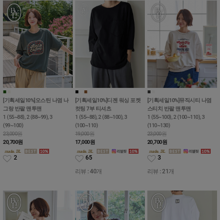
■
■
■
■
■
■
■
[기획세일10%]오스틴 나염 나
[기획세일10%]디젠 워싱 포켓
[기획세일10%]뮤직시티 나염
그랑 반팔 맨투맨
컷팅 7부 티셔츠
스티치 반팔 맨투맨
1 (55~88), 2 (88~99), 3
1 (55~88), 2 (88~100), 3
1 (55~100), 2 (100~110), 3
(99~100)
(100~110)
(110~130)
23,000원
19,000원
23,000원
20,700
원
17,000
원
20,700
원
2
65
3
리뷰 : 40개
리뷰 : 21개