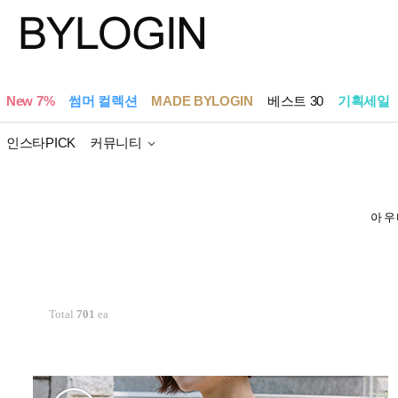
New 7%
썸머 컬렉션
MADE BYLOGIN
베스트 30
기획세일
인스타PICK
커뮤니티
아우
Total
701
ea