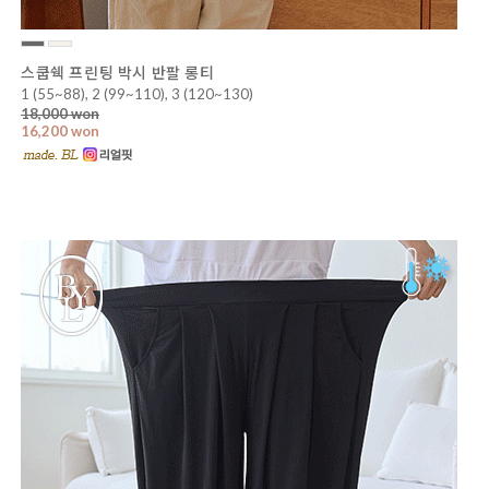
스쿱쉑 프린팅 박시 반팔 롱티
1 (55~88), 2 (99~110), 3 (120~130)
18,000 won
16,200 won