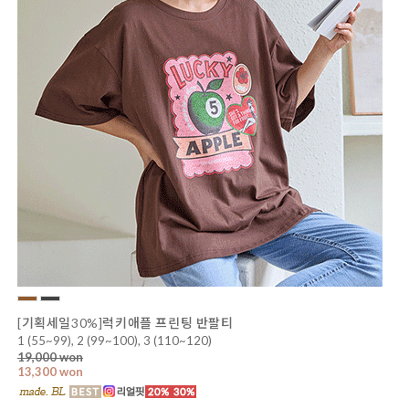
[기획세일30%]럭키애플 프린팅 반팔티
1 (55~99), 2 (99~100), 3 (110~120)
19,000 won
13,300 won