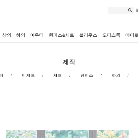
상의
하의
아우터
원피스&세트
블라우스
오피스룩
데이
제작
터
티셔츠
셔츠
원피스
하의
/
/
/
/
/