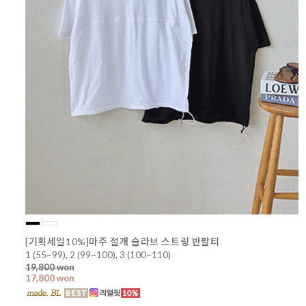
[기획세일10%]마주 절개 슬라브 스트링 반팔티
1 (55~99), 2 (99~100), 3 (100~110)
19,800 won
17,800 won