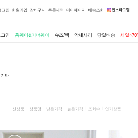
로그인
회원가입
장바구니
주문내역
마이페이지
배송조회
로그인
홈웨어&이너웨어
슈즈/백
악세사리
당일배송
세일~70
기타
신상품
상품명
낮은가격
높은가격
조회수
인기상품