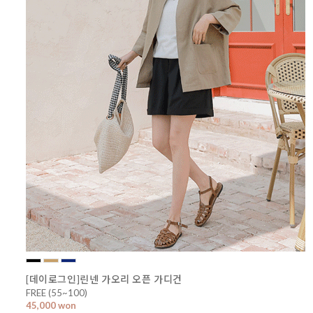
[데이로그인]린넨 가오리 오픈 가디건
FREE (55~100)
45,000 won