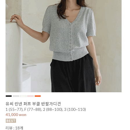
유씨 린넨 퍼프 부클 반팔가디건
1 (55~77), F (77~88), 2 (88~100), 3 (100~110)
41,000 won
리뷰 : 18개