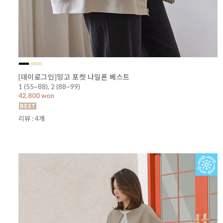
[데이로그인]밍고 포켓 나일론 베스트
1 (55~88), 2 (88~99)
42,800 won
리뷰 : 4개