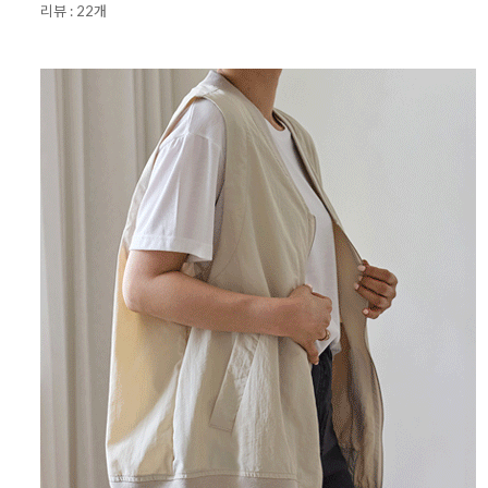
리뷰 : 22개