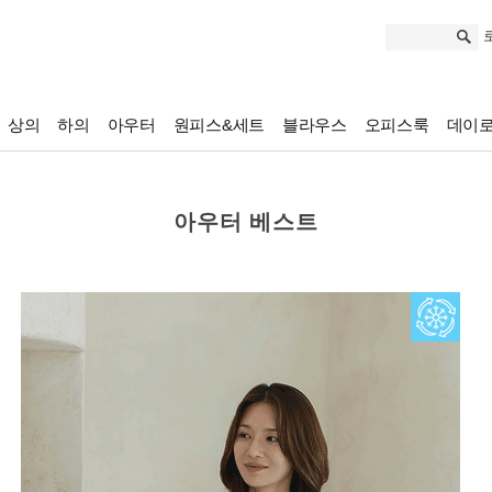
상의
하의
아우터
원피스&세트
블라우스
오피스룩
데이
아우터 베스트