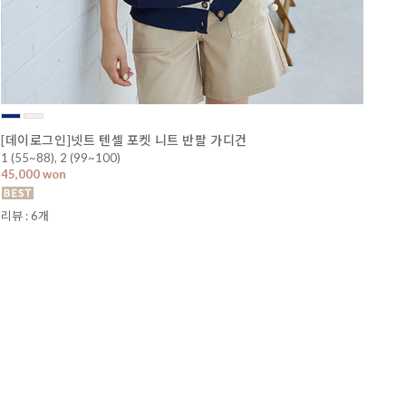
[데이로그인]넷트 텐셀 포켓 니트 반팔 가디건
1 (55~88), 2 (99~100)
45,000 won
리뷰 : 6개