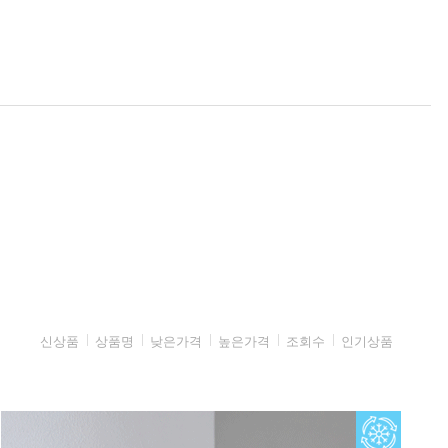
신상품
상품명
낮은가격
높은가격
조회수
인기상품