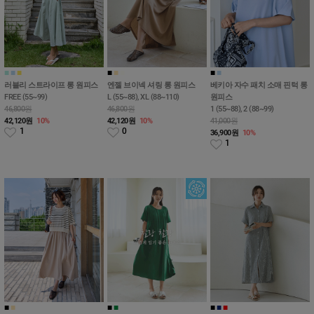
■
■
■
■
■
■
■
■
러블리 스트라이프 롱 원피스
엔젤 브이넥 셔링 롱 원피스
베키아 자수 패치 소매 핀턱 롱
FREE (55~99)
L (55~88), XL (88~110)
원피스
46,800원
46,800원
1 (55~88), 2 (88~99)
42,120
원
10%
42,120
원
10%
41,000원
1
0
36,900
원
10%
1
■
■
■
■
■
■
■