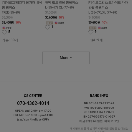
[데이로그인]캔디 단가라 배색
핀턱 벨트 린넨 롱원피스
[데이로그인]스트라이프 카라
롱 원피스
L (55~77), XL (77~99)
반팔 롱원피스
FREE (55~99)
34,000원
L (55~77), XL (77~99)
36,000원
30,600
원
10%
34,000원
32,400
원
10%
30,600
원
10%
1
5
9
리뷰 : 10개
리뷰 : 9개
More
CS CENTER
BANK INFO
070-4362-4014
NH 301-0155-7192-41
WR 1005-202-559800
OPEN : am10:00 - pm17:00
KB 018301-04-179689
BREAK : pm13:00 ~ pm14:00
IBK 267-056576-01-027
(sat / sun / holiday OFF)
예금주:(주)라일론_바이로그인
게시판으로 문의 남겨주시면 빠른 답변을 받아보실