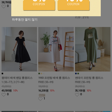
38,700
원
10%
45,900
원
10%
35,100
원
10%
0
1
1
리뷰 : 21개
하루동안 열지 않기
■
■
■
■
■
■
■
원데이 배색 밴딩 롱원피스
1983 프린팅 배색 롱 원피스
썬데이 프린팅 롱 원피스
1 (55~77), 2 (77~88)
FREE (55~99)
FREE (55~99)
45,000원
18,000원
39,000원
40,500
원
10%
16,200
원
10%
35,100
원
10%
0
0
1