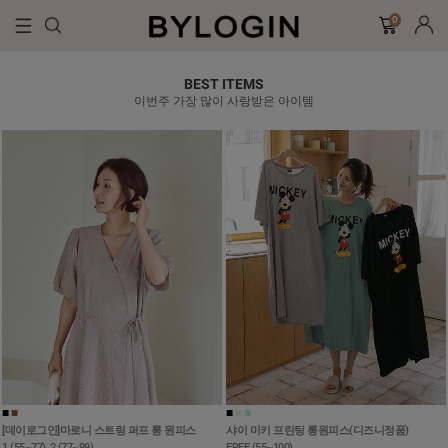
0
BEST ITEMS
이번주 가장 많이 사랑받은 아이템
■
■
■
■
■
[데이로그인]마로니 스트링 퍼프 롱 원피스
샤이 미키 프린팅 롱원피스(디즈니정품)
1 (55~77), 2 (77~99)
FREE (55~100)