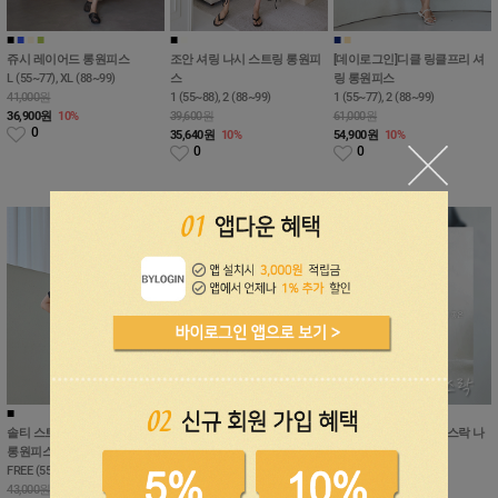
■
■
■
■
■
■
■
■
쥬시 레이어드 롱원피스
조안 셔링 나시 스트링 롱원피
[데이로그인]디클 링클프리 셔
L (55~77), XL (88~99)
스
링 롱원피스
41,000원
1 (55~88), 2 (88~99)
1 (55~77), 2 (88~99)
36,900
원
10%
39,600원
61,000원
0
35,640
원
10%
54,900
원
10%
0
0
■
■
■
■
■
■
솔티 스트라이프 배색 가오리
[데이로그인]마로니 스트링 퍼
[데이로그인]로우키 바스락 나
롱원피스
프 롱 원피스
일론 카라 롱원피스
FREE (55~100)
1 (55~77), 2 (77~99)
1 (55~88), 2 (99~100)
43,000원
51,000원
39,000원