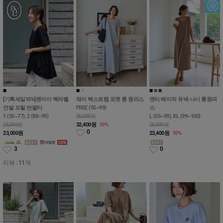
■
■
■
■
■
■
■
[기획세일10%]렌아이 백라벨
채이 백스트랩 포켓 롱 원피스
엔티 베이직 유넥 나시 롱원피
언발 프릴 반팔티
FREE (55~99)
스
1 (55~77), 2 (88~99)
36,000원
L (55~99), XL (99~100)
26,000원
32,400
원
10%
26,000원
0
23,000
원
23,400
원
10%
3
0
리뷰 : 11개