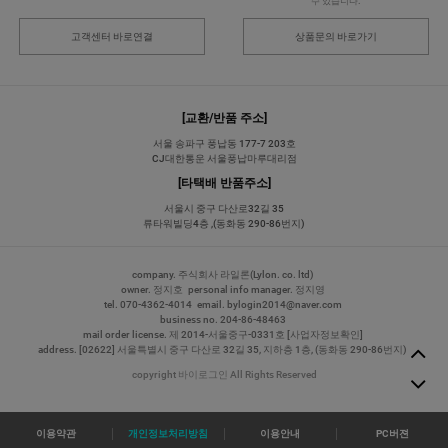
수 있습니다.
고객센터 바로연결
상품문의 바로가기
[교환/반품 주소]
서울 송파구 풍납동 177-7 203호
CJ대한통운 서울풍납마루대리점
[타택배 반품주소]
서울시 중구 다산로32길 35
류타워빌딩4층 ,(동화동 290-86번지)
company. 주식회사 라일론(Lylon. co. ltd)
owner. 정지호
personal info manager. 정지영
tel.
070-4362-4014
email.
bylogin2014@naver.com
business no. 204-86-48463
mail order license. 제 2014-서울중구-0331호
[사업자정보확인]
address. [02622] 서울특별시 중구 다산로 32길 35, 지하층 1층, (동화동 290-86번지)
copyright 바이로그인 All Rights Reserved
이용약관
개인정보처리방침
이용안내
PC버젼