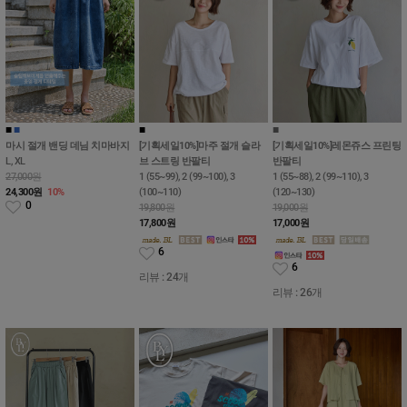
■
■
■
■
■
■
마시 절개 밴딩 데님 치마바지
[기획세일10%]마주 절개 슬라
[기획세일10%]레몬쥬스 프린팅
L, XL
브 스트링 반팔티
반팔티
27,000원
1 (55~99), 2 (99~100), 3
1 (55~88), 2 (99~110), 3
24,300
원
10%
(100~110)
(120~130)
0
19,800원
19,000원
17,800
원
17,000
원
6
6
리뷰 : 24개
리뷰 : 26개