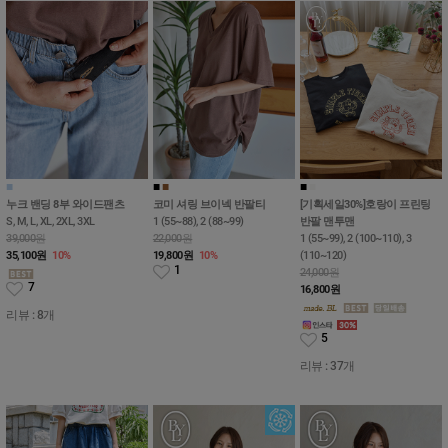
■
■
■
■
■
■
누크 밴딩 8부 와이드팬츠
코미 셔링 브이넥 반팔티
[기획세일30%]호랑이 프린팅
S, M, L, XL, 2XL, 3XL
1 (55~88), 2 (88~99)
반팔 맨투맨
39,000원
22,000원
1 (55~99), 2 (100~110), 3
35,100
원
10%
19,800
원
10%
(110~120)
1
24,000원
7
16,800
원
리뷰 : 8개
5
리뷰 : 37개