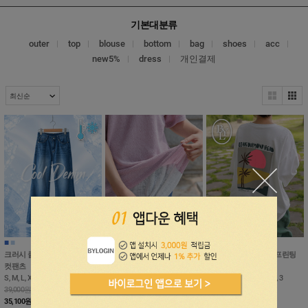
기본대분류
outer
top
blouse
bottom
bag
shoes
acc
new5%
dress
개인결제
■
■
■
■
■
■
■
■
크러시 쿨 워싱 히든밴딩 부츠
블링 니트 배색 티셔츠
[기획세일30%]레아히 프린팅
컷팬츠
1 (55~88), 2 (99~100)
박시 반팔티
S, M, L, XL, 2XL, 3XL
29,000원
1 (55~99), 2 (100~110), 3
39,000원
26,100
원
10%
(120~130)
0
35,100
원
10%
18,000원