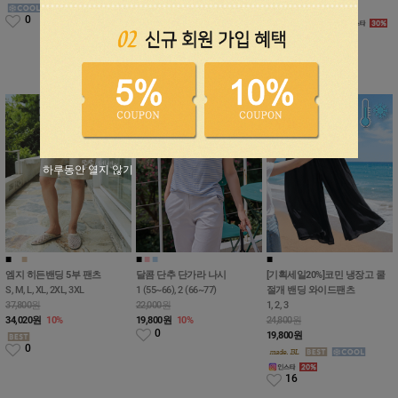
12,600
원
0
26
리뷰 : 48개
하루동안 열지 않기
■
■
■
■
■
■
■
엠지 히든밴딩 5부 팬츠
달콤 단추 단가라 나시
[기획세일20%]코민 냉장고 쿨
S, M, L, XL, 2XL, 3XL
1 (55~66), 2 (66~77)
절개 밴딩 와이드팬츠
37,800원
22,000원
1, 2, 3
34,020
원
10%
19,800
원
10%
24,800원
0
19,800
원
0
16