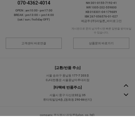
070-4362-4014
NH 301-0155-7192-41
WR 1005-202-559800
OPEN : am10:00 - pm17:00
KB 018301-04-179689
BREAK : pm13:00 ~ pm14:00
IBK 267-056576-01-027
(sat / sun / holiday OFF)
예금주:(주)라일론_바이로그인
게시판으로 문의 남겨주시면 빠른 답변을 받아보실
수 있습니다.
고객센터 바로연결
상품문의 바로가기
[교환/반품 주소]
서울 송파구 풍납동 177-7 203호
CJ대한통운 서울풍납마루대리점
[타택배 반품주소]
서울시 중구 다산로32길 35
류타워빌딩4층 ,(동화동 290-86번지)
company. 주식회사 라일론(Lylon. co. ltd)
owner. 정지호
personal info manager. 정지영
tel.
070-4362-4014
email.
bylogin2014@naver.com
business no. 204-86-48463
mail order license. 제 2014-서울중구-0331호
[사업자정보확인]