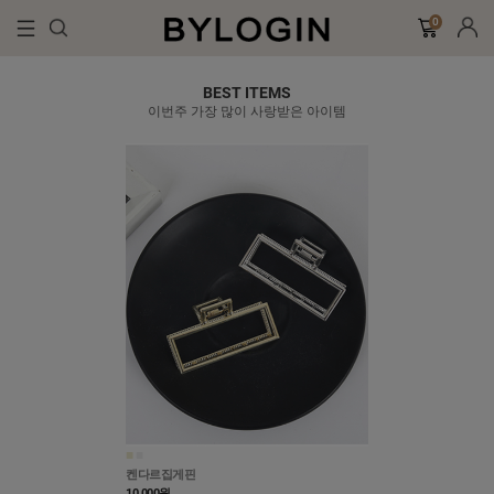
0
BEST ITEMS
이번주 가장 많이 사랑받은 아이템
■
■
켄다르집게핀
10,000
원