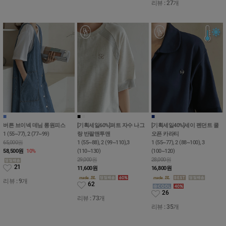
리뷰 : 27개
■
■
■
■
버튼 브이넥 데님 롱원피스
[기획세일60%]퍼트 자수 나그
[기획세일40%]세이 펜던트 쿨
1 (55~77), 2 (77~99)
랑 반팔맨투맨
오픈 카라티
65,000원
1 (55~88), 2 (99~110),3
1 (55~77), 2 (88~100), 3
58,500
원
10%
(110~130)
(100~120)
29,000원
28,000원
21
11,600
원
16,800
원
리뷰 : 9개
62
26
리뷰 : 73개
리뷰 : 35개