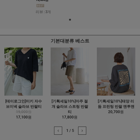
리뷰 : 3개
기본대분류 베스트
[데이로그인]미키 자수
[기획세일10%]마주 절
[기획세일10%]태양 리
브이넥 슬라브 반팔티
개 슬라브 스트링 반팔
듬 프린팅 반팔 맨투맨
19,000원
티
20,700원
17,100원
17,800원
1
/
5