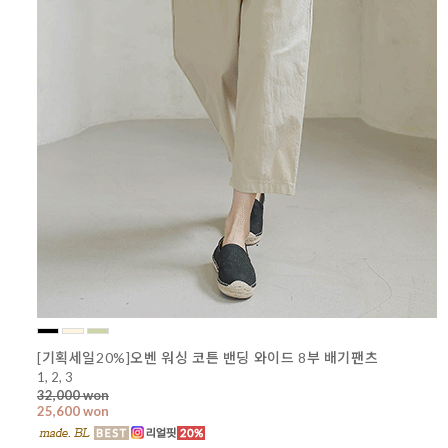
[기획세일20%]오벤 워싱 코튼 밴딩 와이드 8부 배기팬츠
1, 2, 3
32,000 won
25,600 won