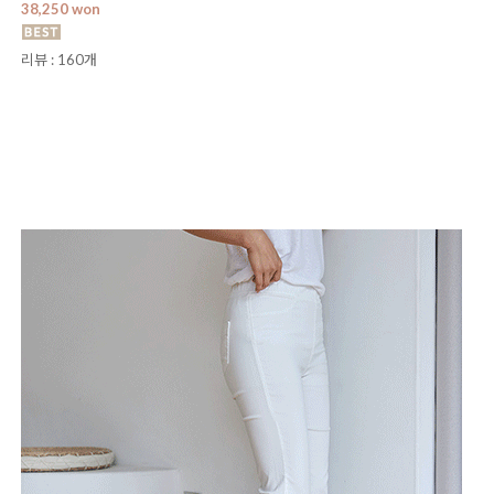
[💕만족도최고/지금딱!]아르펜 린넨 밴딩 8부 팬츠
F, L, XL, 2XL, 3XL
42,500 won
38,250 won
리뷰 : 160개