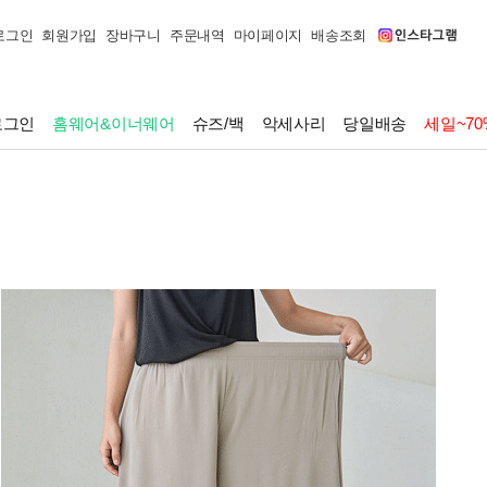
로그인
회원가입
장바구니
주문내역
마이페이지
배송조회
로그인
홈웨어&이너웨어
슈즈/백
악세사리
당일배송
세일~70