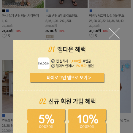
■
■
■
■
마시 절개 밴딩 데님 치마바지
누크 밴딩 8부 와이드팬츠
메비 V컷트임 워싱 데님팬츠
L, XL
S, M, L, XL, 2XL, 3XL
26, 28, 30, 32, 34, 36, 38, 40
27,000원
39,000원
39,000원
24,300
원
10%
35,100
원
10%
35,100
원
10%
0
0
7
리뷰 : 8개
■
■
■
■
옆포켓 데님 밴딩 여유 배기팬츠
세븐즈 7부 데님 밴딩 버뮤다팬츠
플레이어 에어 쿨 데님 밴딩 부츠
26, 28, 30, 32, 34, 36, 38, 40
S, M, L, XL, 2XL, 3XL
컷팬츠
29,000원
39,000원
S, M, L, XL, 2XL, 3XL