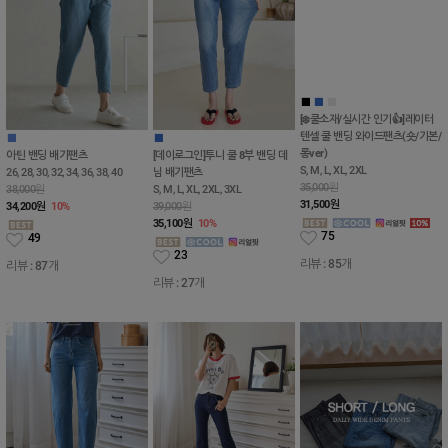
■
■
■
■
■
아틴 밴딩 배기팬츠
[데이로그인]투니 쿨 8부 밴딩 데
[❄️쿨소재/실시간 인기👍]레이터
26, 28, 30, 32, 34, 36, 38, 40
님 배기팬츠
텐셀 쿨 밴딩 와이드팬츠(숏/기본/
38,000원
S, M, L, XL, 2XL, 3XL
롱ver)
34,200
원
10%
39,000원
S, M, L, XL, 2XL
35,100
원
10%
35,000원
49
31,500
원
23
리뷰 : 87개
75
리뷰 : 27개
리뷰 : 85개