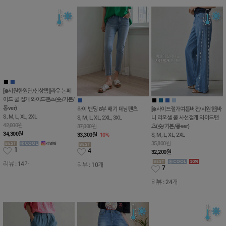
■
■
[❄️시원한원단/신상템!]라우 논페
이드 쿨 절개 와이드팬츠(숏/기본/
■
■
■
■
■
롱ver)
라이 밴딩 8부 배기 데님팬츠
[❄️사이드절개여름버전/시원한]바
S, M, L, XL, 2XL
S, M, L, XL, 2XL, 3XL
니 리오셀 쿨 사선절개 와이드팬
42,000원
37,000원
츠(숏/기본/롱ver)
34,300
원
33,300
원
10%
S, M, L, XL, 2XL
35,800원
1
4
32,200
원
리뷰 : 14개
리뷰 : 10개
7
리뷰 : 24개