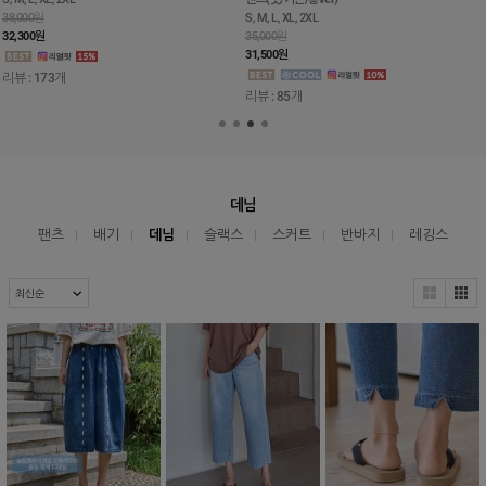
38,000원
S, M, L, XL, 2XL
32,300
원
35,000원
31,500
원
리뷰 : 173개
리뷰 : 85개
데님
팬츠
배기
데님
슬랙스
스커트
반바지
레깅스