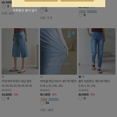
26,100
원
10%
35,100
원
10%
39,000원
0
35,100
원
10%
하루동안 열지 않기
0
리뷰 : 3개
0
리뷰 : 1개
■
■
■
■
루엔 배색 버뮤다 데님 팬츠
마에 쿨 밴딩 와이드 8부 배기팬츠
플리 히든밴딩 세미 배기팬츠
26, 28, 30, 32, 34, 36, 38, 40
S, M, L, XL, 2XL, 3XL
S, M, L, XL, 2XL
38,000원
39,000원
41,000원
34,200
원
10%
35,100
원
10%
36,900
원
10%
0
0
26
리뷰 : 18개