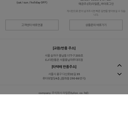
KB 018301-04-179689
BREAK : pm13:00 ~ pm14:00
IBK 267-056576-01-027
(sat / sun / holiday OFF)
예금주:(주)라일론_바이로그인
게시판으로 문의 남겨주시면 빠른 답변을 받아보실 수 있습
니다.
고객센터 바로연결
상품문의 바로가기
[교환/반품 주소]
서울 송파구 풍납동 177-7 203호
CJ대한통운 서울풍납마루대리점
[타택배 반품주소]
서울시 중구 다산로32길 35
류타워빌딩4층 ,(동화동 290-86번지)
company. 주식회사 라일론(Lylon. co. ltd)
owner. 정지호
personal info manager. 정지영
tel.
070-4362-4014
email.
bylogin2014@naver.com
business no. 204-86-48463
mail order license. 제 2014-서울중구-0331호
[사업자정보확인]
address. [02622] 서울특별시 중구 다산로 32길 35, 지하층 1층, (동화동 290-86번지)
copyright 바이로그인 All Rights Reserved