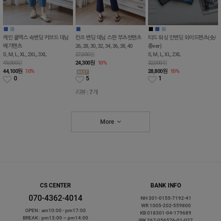
■
■
■
■
■
■
케인 쿨맥스 속밴딩 커브드 데님
칸즈 밴딩 데님 스판 부츠컷팬츠
티드 워싱 인밴딩 와이드팬츠(숏/
배기팬츠
26, 28, 30, 32, 34, 36, 38, 40
롱ver)
S, M, L, XL, 2XL, 3XL
27,000원
S, M, L, XL, 2XL
49,000원
24,300
원
10%
32,000원
44,100
원
10%
28,800
원
10%
0
5
1
리뷰 : 7개
More
CS CENTER
BANK INFO
070-4362-4014
NH 301-0155-7192-41
WR 1005-202-559800
OPEN : am10:00 - pm17:00