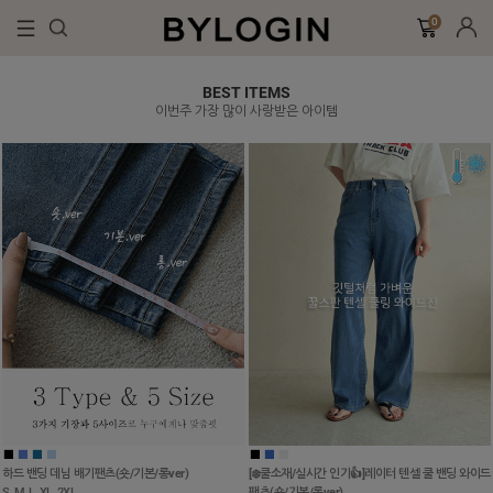
0
BEST ITEMS
이번주 가장 많이 사랑받은 아이템
■
■
■
■
■
■
■
하드 밴딩 데님 배기팬츠(숏/기본/롱ver)
[❄️쿨소재/실시간 인기👍]레이터 텐셀 쿨 밴딩 와이드
S, M, L, XL, 2XL
팬츠(숏/기본/롱ver)